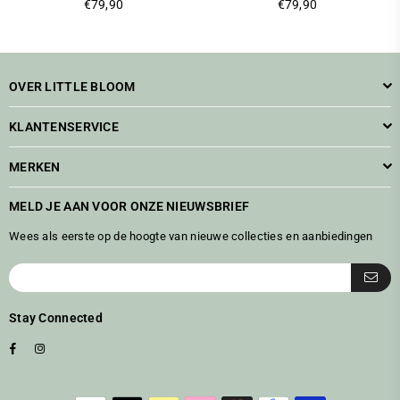
Standaarprijs
Standaarprijs
€79,90
€79,90
OVER LITTLE BLOOM
KLANTENSERVICE
MERKEN
MELD JE AAN VOOR ONZE NIEUWSBRIEF
Wees als eerste op de hoogte van nieuwe collecties en aanbiedingen
Stay Connected
Facebook
Instagram